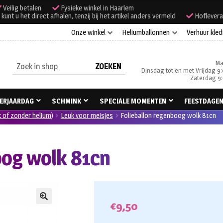
Veilig betalen
Fysieke winkel in Haarlem
unt u het direct afhalen, tenzij bij het artikel anders vermeld
Hoflevera
Onze winkel
Heliumballonnen
Verhuur kled
Ma
Zoeken
Dinsdag tot en met Vrijdag 9:
naar:
Zaterdag 9:
ERJAARDAG
SCHMINK
SPECIALE MOMENTEN
FEESTDAGE
t of zonder helium)
Leuk voor meisjes
Folieballon regenboog wolk 81cn
oog wolk 81cn
€
9,50
🔍