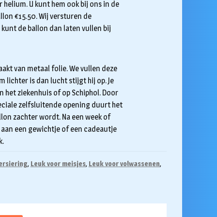
 helium. U kunt hem ook bij ons in de
allon €15.50. Wij versturen de
kunt de ballon dan laten vullen bij
aakt van metaal folie. We vullen deze
ichter is dan lucht stijgt hij op. Je
in het ziekenhuis of op Schiphol. Door
eciale zelfsluitende opening duurt het
lon zachter wordt. Na een week of
em aan een gewichtje of een cadeautje
k.
ersiering
,
Leuk voor meisjes
,
Leuk voor volwassenen
,