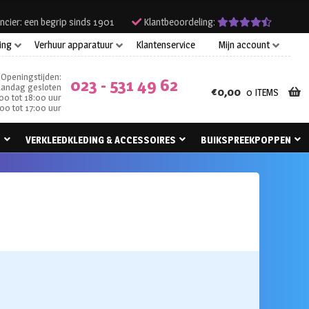
ncier: een begrip sinds 1901
Klantbeoordeling:
ing
Verhuur apparatuur
Klantenservice
Mijn account
Openingstijden:
023 - 531 49 62
andag gesloten
€
0,00
0 ITEMS
00 tot 18:00 uur
00 tot 17:00 uur
N
VERKLEEDKLEDING & ACCESSOIRES
BUIKSPREEKPOPPEN