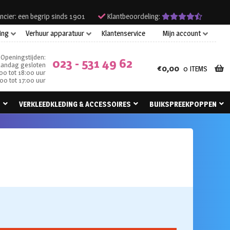
ncier: een begrip sinds 1901
Klantbeoordeling:
ing
Verhuur apparatuur
Klantenservice
Mijn account
Openingstijden:
023 - 531 49 62
andag gesloten
€
0,00
0 ITEMS
00 tot 18:00 uur
00 tot 17:00 uur
N
VERKLEEDKLEDING & ACCESSOIRES
BUIKSPREEKPOPPEN
r