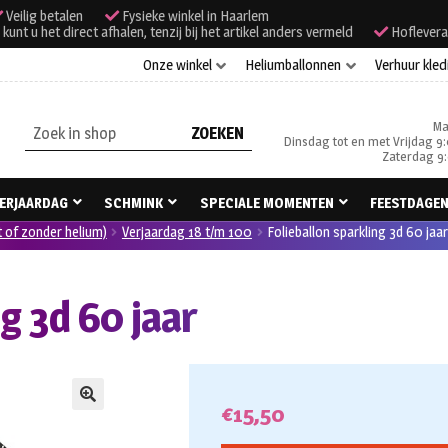
Veilig betalen
Fysieke winkel in Haarlem
unt u het direct afhalen, tenzij bij het artikel anders vermeld
Hoflevera
Onze winkel
Heliumballonnen
Verhuur kled
Ma
Zoeken
Dinsdag tot en met Vrijdag 9:
naar:
Zaterdag 9:
ERJAARDAG
SCHMINK
SPECIALE MOMENTEN
FEESTDAGE
t of zonder helium)
Verjaardag 18 t/m 100
Folieballon sparkling 3d 60 jaa
g 3d 60 jaar
€
15,50
🔍