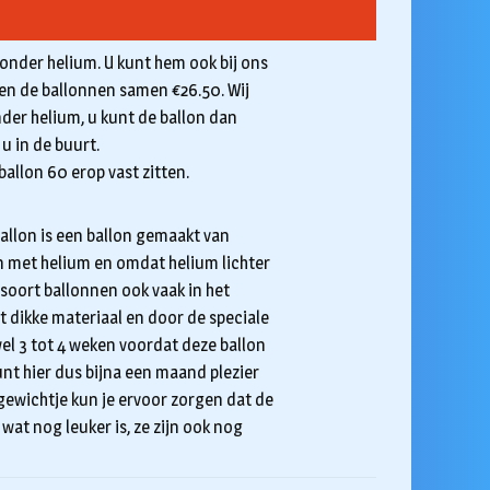
zonder helium. U kunt hem ook bij ons
sten de ballonnen samen €26.50. Wij
der helium, u kunt de ballon dan
 u in de buurt.
ballon 60 erop vast zitten.
 ballon is een ballon gemaakt van
on met helium en omdat helium lichter
dit soort ballonnen ook vaak in het
t dikke materiaal en door de speciale
el 3 tot 4 weken voordat deze ballon
unt hier dus bijna een maand plezier
gewichtje kun je ervoor zorgen dat de
 wat nog leuker is, ze zijn ook nog