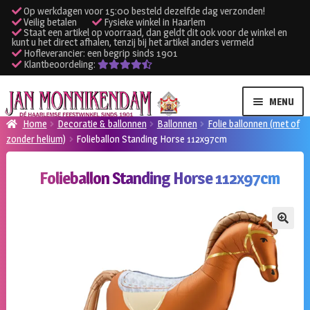
Op werkdagen voor 15:00 besteld dezelfde dag verzonden!
Veilig betalen
Fysieke winkel in Haarlem
Staat een artikel op voorraad, dan geldt dit ook voor de winkel en
kunt u het direct afhalen, tenzij bij het artikel anders vermeld
Hofleverancier: een begrip sinds 1901
Klantbeoordeling:
Ga
Ga
MENU
door
naar
Home
Decoratie & ballonnen
Ballonnen
Folie ballonnen (met of
naar
de
zonder helium)
Folieballon Standing Horse 112x97cm
SUBME
Verhuur kleding
navigatie
inhoud
UITVO
Folieballon Standing Horse 112x97cm
SUBME
Verhuur apparatuur
UITVO
Onze winkel
🔍
Klantenservice
Inloggen