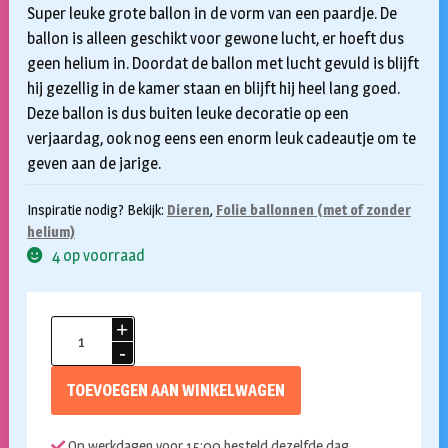
Super leuke grote ballon in de vorm van een paardje. De
ballon is alleen geschikt voor gewone lucht, er hoeft dus
geen helium in. Doordat de ballon met lucht gevuld is blijft
hij gezellig in de kamer staan en blijft hij heel lang goed.
Deze ballon is dus buiten leuke decoratie op een
verjaardag, ook nog eens een enorm leuk cadeautje om te
geven aan de jarige.
Inspiratie nodig? Bekijk:
Dieren
,
Folie ballonnen (met of zonder
helium)
4 op voorraad
Folieballon
Standing
Horse
TOEVOEGEN AAN WINKELWAGEN
112x97cm
aantal
Op werkdagen voor 15:00 besteld dezelfde dag