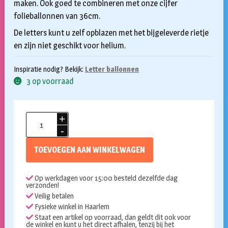
maken. Ook goed te combineren met onze cijfer
folieballonnen van 36cm.
De letters kunt u zelf opblazen met het bijgeleverde rietje
en zijn niet geschikt voor helium.
Inspiratie nodig? Bekijk:
Letter ballonnen
3 op voorraad
Folieballon
U
goud
TOEVOEGEN AAN WINKELWAGEN
36cm
aantal
Op werkdagen voor 15:00 besteld dezelfde dag
verzonden!
Veilig betalen
Fysieke winkel in Haarlem
Staat een artikel op voorraad, dan geldt dit ook voor
de winkel en kunt u het direct afhalen, tenzij bij het