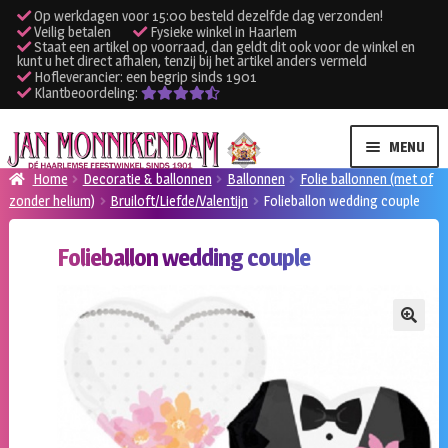
Op werkdagen voor 15:00 besteld dezelfde dag verzonden!
Veilig betalen
Fysieke winkel in Haarlem
Staat een artikel op voorraad, dan geldt dit ook voor de winkel en
kunt u het direct afhalen, tenzij bij het artikel anders vermeld
Hofleverancier: een begrip sinds 1901
Klantbeoordeling:
Ga
Ga
MENU
door
naar
Home
Decoratie & ballonnen
Ballonnen
Folie ballonnen (met of
naar
de
zonder helium)
Bruiloft/Liefde/Valentijn
Folieballon wedding couple
SUBME
Verhuur kleding
navigatie
inhoud
UITVO
Folieballon wedding couple
SUBME
Verhuur apparatuur
UITVO
Onze winkel
🔍
Klantenservice
Inloggen