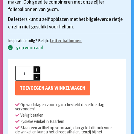
maken. Ook goed te combineren met onze cijfer
folieballonnen van 36cm.
De letters kunt u zelf opblazen met het bijgeleverde rietje
en zijn niet geschikt voor helium.
Inspiratie nodig? Bekijk:
Letter ballonnen
5 op voorraad
Folieballon
X
goud
TOEVOEGEN AAN WINKELWAGEN
36cm
aantal
Op werkdagen voor 15:00 besteld dezelfde dag
verzonden!
Veilig betalen
Fysieke winkel in Haarlem
Staat een artikel op voorraad, dan geldt dit ook voor
de winkel en kunt u het direct afhalen, tenzij bij het