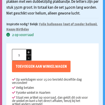
plakken met een dubbelzijdig plakbandje. De letters zijn per
stuk 35cm groot. In totaal kan de set 340cm lang worden.
Niet geschikt voor helium, alleen gewone lucht.
Inspiratie nodig? Bekijk:
Folie ballonnen (met of zonder helium)
,
Happy Birthday
2 op voorraad
Folieballonnen
set
Happy
TOEVOEGEN AAN WINKELWAGEN
birthday
goud
Op werkdagen voor 15:00 besteld dezelfde dag
aantal
verzonden!
Veilig betalen
Fysieke winkel in Haarlem
Staat een artikel op voorraad, dan geldt dit ook voor
de winkel en kunt u het direct afhalen, tenzij bij het
artikel anders vermeld