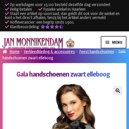
Op werkdagen voor 15:00 besteld dezelfde dag verzonden!
Veilig betalen
Fysieke winkel in Haarlem
Staat een artikel op voorraad, dan geldt dit ook voor de winkel en
kunt u het direct afhalen, tenzij bij het artikel anders vermeld
Hofleverancier: een begrip sinds 1901
Klantbeoordeling:
Ga
Ga
MENU
door
naar
Home
Verkleedkleding & accessoires
Feest handschoenen
Gala
naar
de
handschoenen zwart elleboog
SUBME
Verhuur kleding
navigatie
inhoud
UITVO
Gala handschoenen zwart elleboog
SUBME
Verhuur apparatuur
UITVO
Onze winkel
🔍
Klantenservice
Inloggen