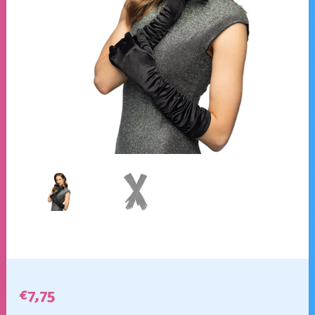
€
7,75