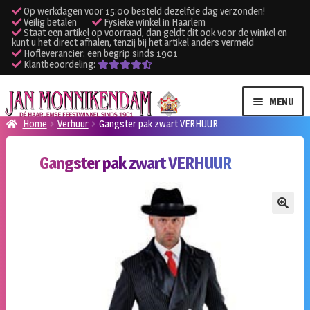
Op werkdagen voor 15:00 besteld dezelfde dag verzonden!
Veilig betalen
Fysieke winkel in Haarlem
Staat een artikel op voorraad, dan geldt dit ook voor de winkel en
kunt u het direct afhalen, tenzij bij het artikel anders vermeld
Hofleverancier: een begrip sinds 1901
Klantbeoordeling:
Ga
Ga
MENU
door
naar
Home
Verhuur
Gangster pak zwart VERHUUR
naar
de
SUBME
Verhuur kleding
navigatie
inhoud
Gangster pak zwart VERHUUR
UITVO
SUBME
Verhuur apparatuur
UITVO
Onze winkel
🔍
Klantenservice
Inloggen