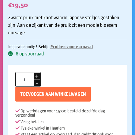
€
19,50
Zwarte pruik met knot waarin japanse stokjes gestoken
zijn. Aan de zijkant van de pruik zit een mooie bloesem
corsage.
Inspiratie nodig? Bekijk:
Pruiken voor carnaval
6 op voorraad
Geisha
pruik
met
TOEVOEGEN AAN WINKELWAGEN
bloesem
aantal
Op werkdagen voor 15:00 besteld dezelfde dag
verzonden!
Veilig betalen
Fysieke winkel in Haarlem
Staat een artikel op voorraad, dan geldt dit ook voor