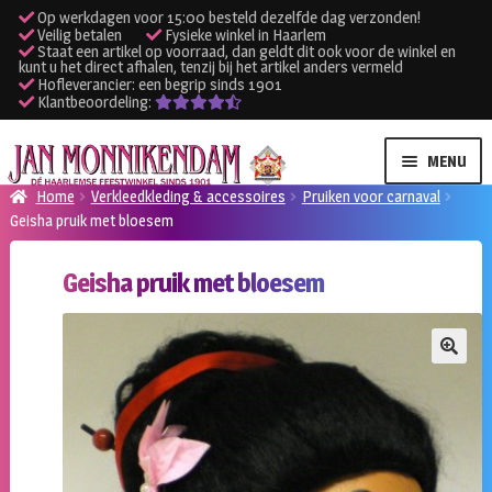
Op werkdagen voor 15:00 besteld dezelfde dag verzonden!
Veilig betalen
Fysieke winkel in Haarlem
Staat een artikel op voorraad, dan geldt dit ook voor de winkel en
kunt u het direct afhalen, tenzij bij het artikel anders vermeld
Hofleverancier: een begrip sinds 1901
Klantbeoordeling:
Ga
Ga
MENU
door
naar
Home
Verkleedkleding & accessoires
Pruiken voor carnaval
naar
de
Geisha pruik met bloesem
SUBME
Verhuur kleding
navigatie
inhoud
UITVO
Geisha pruik met bloesem
SUBME
Verhuur apparatuur
UITVO
Onze winkel
🔍
Klantenservice
Inloggen