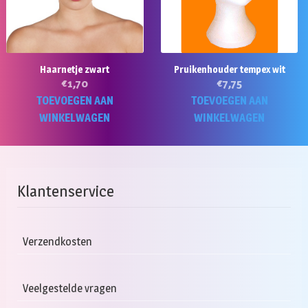
Haarnetje zwart
Pruikenhouder tempex wit
€
1,70
€
7,75
TOEVOEGEN AAN
TOEVOEGEN AAN
WINKELWAGEN
WINKELWAGEN
Klantenservice
Verzendkosten
Veelgestelde vragen