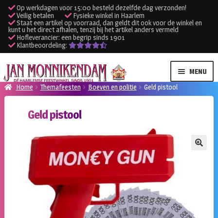
Op werkdagen voor 15:00 besteld dezelfde dag verzonden!
Veilig betalen
Fysieke winkel in Haarlem
Staat een artikel op voorraad, dan geldt dit ook voor de winkel en
kunt u het direct afhalen, tenzij bij het artikel anders vermeld
Hofleverancier: een begrip sinds 1901
Klantbeoordeling:
Ga
Ga
MENU
door
naar
Home
Themafeesten
Boeven en politie
Geld pistool
naar
de
SUBME
Verhuur kleding
navigatie
inhoud
Geld pistool
UITVO
SUBME
Verhuur apparatuur
UITVO
Onze winkel
🔍
Klantenservice
Inloggen