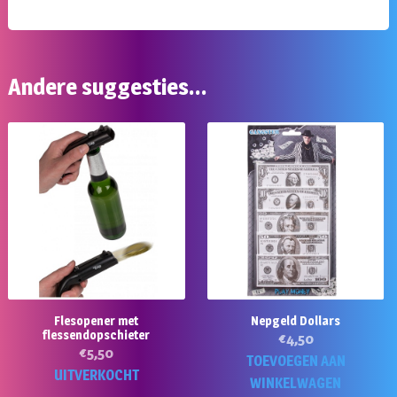
Andere suggesties…
Flesopener met
Nepgeld Dollars
flessendopschieter
€
4,50
€
5,50
TOEVOEGEN AAN
UITVERKOCHT
WINKELWAGEN