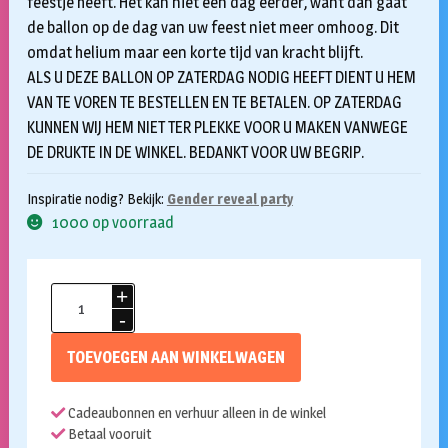
feestje heeft. Het kan niet een dag eerder, want dan gaat
de ballon op de dag van uw feest niet meer omhoog. Dit
omdat helium maar een korte tijd van kracht blijft.
ALS U DEZE BALLON OP ZATERDAG NODIG HEEFT DIENT U HEM
VAN TE VOREN TE BESTELLEN EN TE BETALEN. OP ZATERDAG
KUNNEN WIJ HEM NIET TER PLEKKE VOOR U MAKEN VANWEGE
DE DRUKTE IN DE WINKEL. BEDANKT VOOR UW BEGRIP.
Inspiratie nodig? Bekijk:
Gender reveal party
1000 op voorraad
Gender
reveal
confetti
TOEVOEGEN AAN WINKELWAGEN
ballon
met
Cadeaubonnen en verhuur alleen in de winkel
helium
Betaal vooruit
aantal