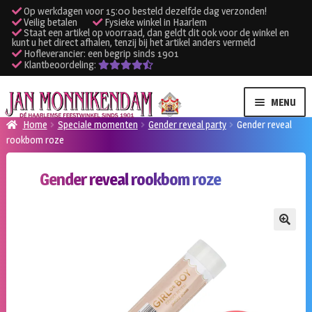
Op werkdagen voor 15:00 besteld dezelfde dag verzonden!
Veilig betalen
Fysieke winkel in Haarlem
Staat een artikel op voorraad, dan geldt dit ook voor de winkel en
kunt u het direct afhalen, tenzij bij het artikel anders vermeld
Hofleverancier: een begrip sinds 1901
Klantbeoordeling:
Ga
Ga
MENU
door
naar
Home
Speciale momenten
Gender reveal party
Gender reveal
naar
de
rookbom roze
SUBME
Verhuur kleding
navigatie
inhoud
UITVO
Gender reveal rookbom roze
SUBME
Verhuur apparatuur
UITVO
Onze winkel
🔍
Klantenservice
Inloggen