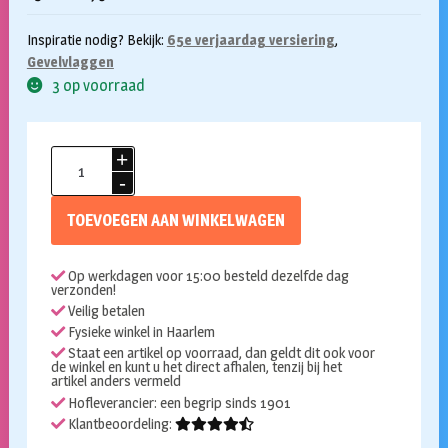
Inspiratie nodig? Bekijk:
65e verjaardag versiering
,
Gevelvlaggen
3 op voorraad
Gevelvlag
65
jaar
TOEVOEGEN AAN WINKELWAGEN
aantal
Op werkdagen voor 15:00 besteld dezelfde dag
verzonden!
Veilig betalen
Fysieke winkel in Haarlem
Staat een artikel op voorraad, dan geldt dit ook voor
de winkel en kunt u het direct afhalen, tenzij bij het
artikel anders vermeld
Hofleverancier: een begrip sinds 1901
Klantbeoordeling: