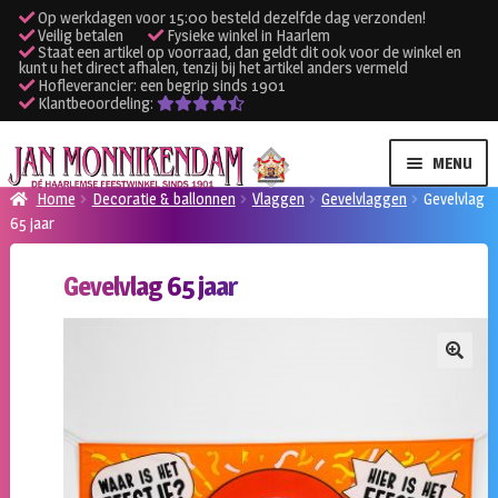
Op werkdagen voor 15:00 besteld dezelfde dag verzonden!
Veilig betalen
Fysieke winkel in Haarlem
Staat een artikel op voorraad, dan geldt dit ook voor de winkel en
kunt u het direct afhalen, tenzij bij het artikel anders vermeld
Hofleverancier: een begrip sinds 1901
Klantbeoordeling:
Ga
Ga
MENU
door
naar
Home
Decoratie & ballonnen
Vlaggen
Gevelvlaggen
Gevelvlag
naar
de
65 jaar
SUBME
Verhuur kleding
navigatie
inhoud
UITVO
Gevelvlag 65 jaar
SUBME
Verhuur apparatuur
UITVO
Onze winkel
🔍
Klantenservice
Inloggen