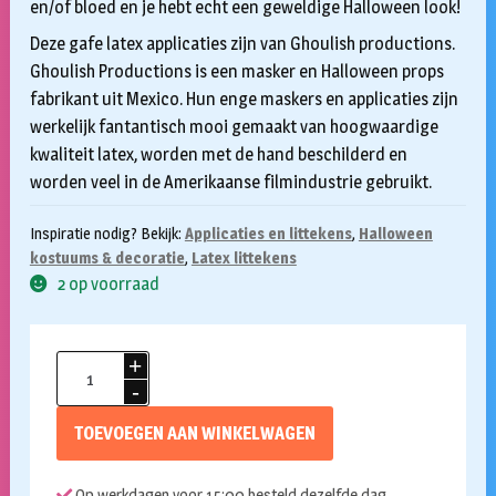
en/of bloed en je hebt echt een geweldige Halloween look!
Deze gafe latex applicaties zijn van Ghoulish productions.
Ghoulish Productions is een masker en Halloween props
fabrikant uit Mexico. Hun enge maskers en applicaties zijn
werkelijk fantantisch mooi gemaakt van hoogwaardige
kwaliteit latex, worden met de hand beschilderd en
worden veel in de Amerikaanse filmindustrie gebruikt.
Inspiratie nodig? Bekijk:
Applicaties en littekens
,
Halloween
kostuums & decoratie
,
Latex littekens
2 op voorraad
Ghoulish
Applicatie
Closer
TOEVOEGEN AAN WINKELWAGEN
Look
aantal
Op werkdagen voor 15:00 besteld dezelfde dag