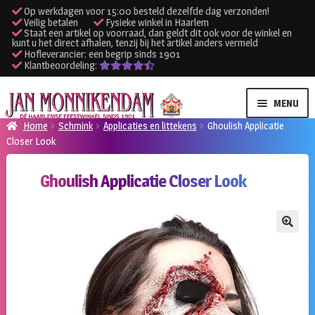
Op werkdagen voor 15:00 besteld dezelfde dag verzonden!
Veilig betalen
Fysieke winkel in Haarlem
Staat een artikel op voorraad, dan geldt dit ook voor de winkel en
kunt u het direct afhalen, tenzij bij het artikel anders vermeld
Hofleverancier: een begrip sinds 1901
Klantbeoordeling:
Ga
Ga
MENU
door
naar
Home
Schmink
Applicaties en littekens
Ghoulish Applicatie
naar
de
Closer Look
SUBME
Verhuur kleding
navigatie
inhoud
UITVO
Ghoulish Applicatie Closer Look
SUBME
Verhuur apparatuur
UITVO
Onze winkel
🔍
Klantenservice
Inloggen