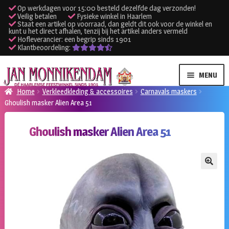
Op werkdagen voor 15:00 besteld dezelfde dag verzonden!
Veilig betalen
Fysieke winkel in Haarlem
Staat een artikel op voorraad, dan geldt dit ook voor de winkel en
kunt u het direct afhalen, tenzij bij het artikel anders vermeld
Hofleverancier: een begrip sinds 1901
Klantbeoordeling:
Ga
Ga
MENU
door
naar
Home
Verkleedkleding & accessoires
Carnavals maskers
naar
de
Ghoulish masker Alien Area 51
SUBME
Verhuur kleding
navigatie
inhoud
UITVO
Ghoulish masker Alien Area 51
SUBME
Verhuur apparatuur
UITVO
Onze winkel
🔍
Klantenservice
Inloggen