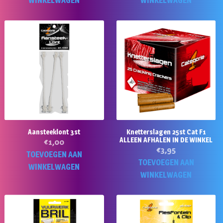
WINKELWAGEN
WINKELWAGEN
Aansteeklont 3st
Knetterslagen 25st Cat F1
ALLEEN AFHALEN IN DE WINKEL
€
1,00
€
3,95
TOEVOEGEN AAN
TOEVOEGEN AAN
WINKELWAGEN
WINKELWAGEN