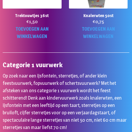
Trektouwtjes 36st
Knalerwten 50st
€
1,50
€
0,75
TOEVOEGEN AAN
TOEVOEGEN AAN
WINKELWAGEN
WINKELWAGEN
Categorie 1 vuurwerk
Op zoek naar een ijsfontein, sterretjes, of ander klein
feestvuurwerk, fopvuurwerk of schertsvuurwerk? Met het
afsteken van ons categorie 1 vuurwerk wordt het feest
schitterend! Denk aan kindervuurwerk zoals knalerwten, een
ijsfontein met een leeftijd op een taart, sterretjes op een
bruiloft, cijfer sterretjes voor op een verjaardagstaart, of
spectaculaire lange sterretjes van niet 50 cm, niet 60 cm maar
sterretjes van maar liefst 70 cm!