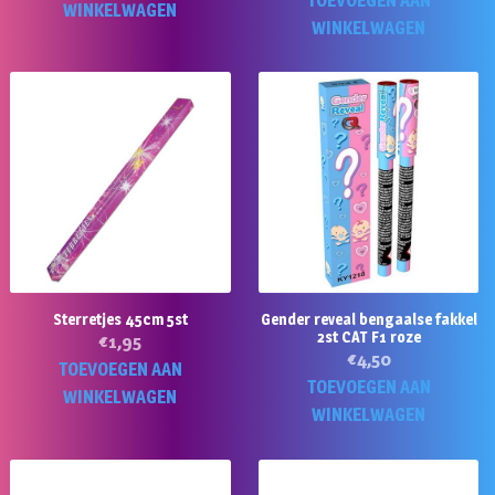
TOEVOEGEN AAN
WINKELWAGEN
WINKELWAGEN
Sterretjes 45cm 5st
Gender reveal bengaalse fakkel
2st CAT F1 roze
€
1,95
€
4,50
TOEVOEGEN AAN
TOEVOEGEN AAN
WINKELWAGEN
WINKELWAGEN