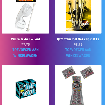
Vuurwerkbril + Lont
IJsfontein met fles clip Cat F1
€
2,25
€
3,75
TOEVOEGEN AAN
TOEVOEGEN AAN
WINKELWAGEN
WINKELWAGEN