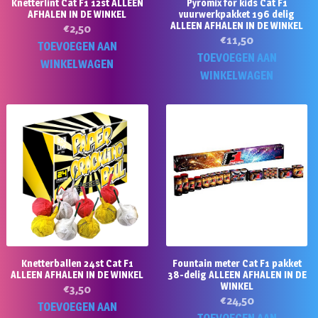
Knetterlint Cat F1 12st ALLEEN
Pyromix for kids Cat F1
AFHALEN IN DE WINKEL
vuurwerkpakket 196 delig
ALLEEN AFHALEN IN DE WINKEL
€
2,50
€
11,50
TOEVOEGEN AAN
TOEVOEGEN AAN
WINKELWAGEN
WINKELWAGEN
Knetterballen 24st Cat F1
Fountain meter Cat F1 pakket
ALLEEN AFHALEN IN DE WINKEL
38-delig ALLEEN AFHALEN IN DE
WINKEL
€
3,50
€
24,50
TOEVOEGEN AAN