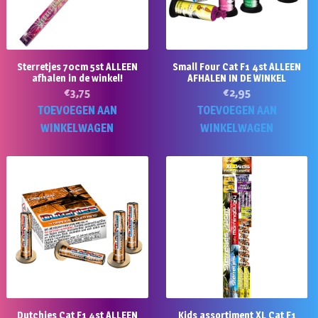
Sterretjes 70cm 5st ALLEEN
Small Four Cat F1 4st ALLEEN
afhalen in de winkel!
AFHALEN IN DE WINKEL
€
3,75
€
2,95
TOEVOEGEN AAN
TOEVOEGEN AAN
WINKELWAGEN
WINKELWAGEN
Dutchies Cat F1 4st ALLEEN
Kids assortiment XL Cat F1