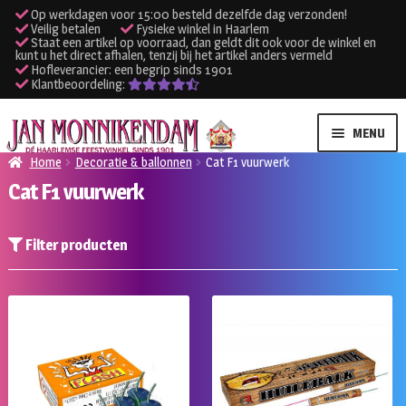
Op werkdagen voor 15:00 besteld dezelfde dag verzonden!
Veilig betalen
Fysieke winkel in Haarlem
Staat een artikel op voorraad, dan geldt dit ook voor de winkel en
kunt u het direct afhalen, tenzij bij het artikel anders vermeld
Hofleverancier: een begrip sinds 1901
Klantbeoordeling:
Ga
Ga
MENU
door
naar
Home
Decoratie & ballonnen
Cat F1 vuurwerk
naar
de
Cat F1 vuurwerk
SUBME
Verhuur kleding
navigatie
inhoud
UITVO
SUBME
Verhuur apparatuur
Filter producten
UITVO
Onze winkel
Klantenservice
Inloggen