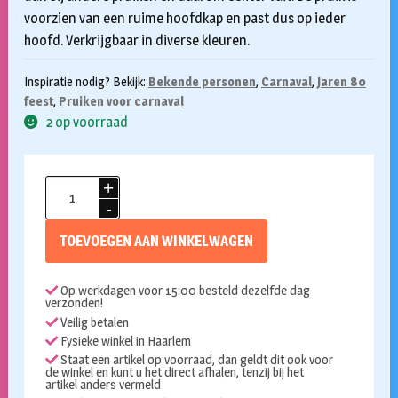
voorzien van een ruime hoofdkap en past dus op ieder
hoofd. Verkrijgbaar in diverse kleuren.
Inspiratie nodig? Bekijk:
Bekende personen
,
Carnaval
,
Jaren 80
feest
,
Pruiken voor carnaval
2 op voorraad
Glamourama
pruik
paars
TOEVOEGEN AAN WINKELWAGEN
aantal
Op werkdagen voor 15:00 besteld dezelfde dag
verzonden!
Veilig betalen
Fysieke winkel in Haarlem
Staat een artikel op voorraad, dan geldt dit ook voor
de winkel en kunt u het direct afhalen, tenzij bij het
artikel anders vermeld