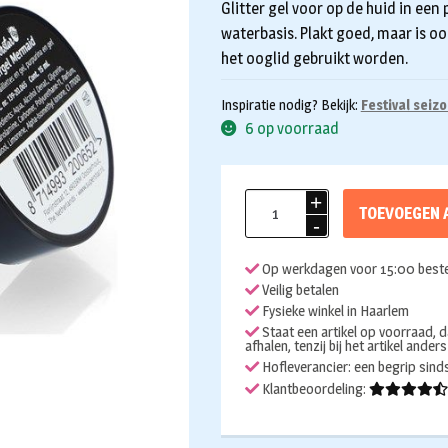
Glitter gel voor op de huid in een 
waterbasis. Plakt goed, maar is o
het ooglid gebruikt worden.
Inspiratie nodig? Bekijk:
Festival seiz
6 op voorraad
Glittergel
TOEVOEGEN 
Mermaid
15ml
Op werkdagen voor 15:00 beste
aantal
Veilig betalen
Fysieke winkel in Haarlem
Staat een artikel op voorraad, d
afhalen, tenzij bij het artikel ander
Hofleverancier: een begrip sin
Klantbeoordeling: