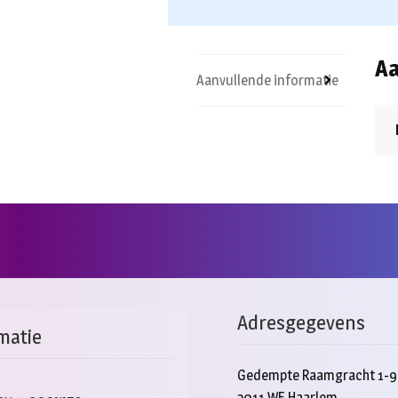
Aa
Aanvullende informatie
Adresgegevens
matie
Gedempte Raamgracht 1-9
2011 WE Haarlem