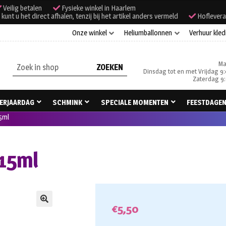
Veilig betalen
Fysieke winkel in Haarlem
unt u het direct afhalen, tenzij bij het artikel anders vermeld
Hoflevera
Onze winkel
Heliumballonnen
Verhuur kled
Ma
Zoeken
Dinsdag tot en met Vrijdag 9:
naar:
Zaterdag 9:
ERJAARDAG
SCHMINK
SPECIALE MOMENTEN
FEESTDAGE
5ml
 15ml
€
5,50
🔍