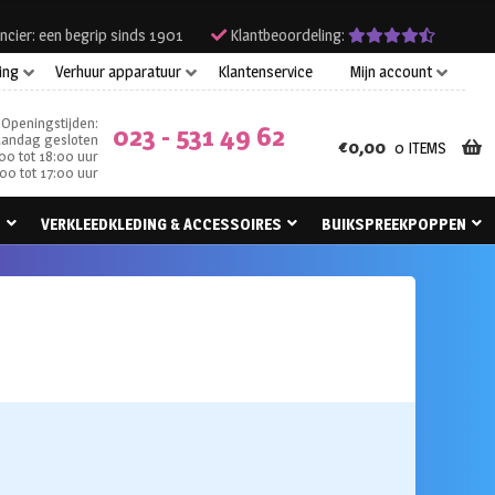
ncier: een begrip sinds 1901
Klantbeoordeling:
ing
Verhuur apparatuur
Klantenservice
Mijn account
Openingstijden:
023 - 531 49 62
andag gesloten
€
0,00
0 ITEMS
00 tot 18:00 uur
00 tot 17:00 uur
N
VERKLEEDKLEDING & ACCESSOIRES
BUIKSPREEKPOPPEN