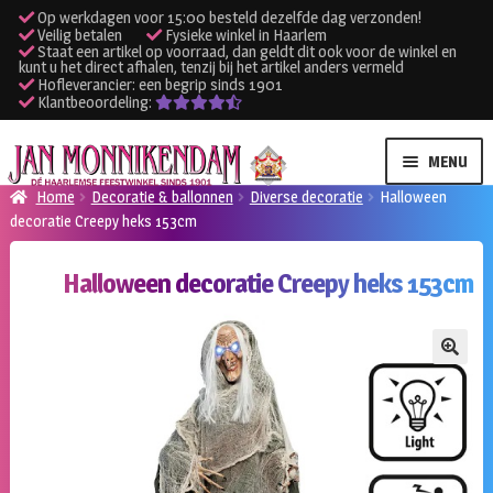
Op werkdagen voor 15:00 besteld dezelfde dag verzonden!
Veilig betalen
Fysieke winkel in Haarlem
Staat een artikel op voorraad, dan geldt dit ook voor de winkel en
kunt u het direct afhalen, tenzij bij het artikel anders vermeld
Hofleverancier: een begrip sinds 1901
Klantbeoordeling:
Ga
Ga
MENU
door
naar
Home
Decoratie & ballonnen
Diverse decoratie
Halloween
naar
de
decoratie Creepy heks 153cm
SUBME
Verhuur kleding
navigatie
inhoud
UITVO
Halloween decoratie Creepy heks 153cm
SUBME
Verhuur apparatuur
UITVO
Onze winkel
🔍
Klantenservice
Inloggen