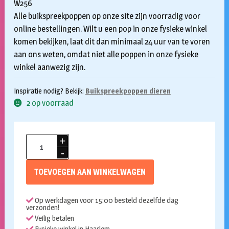
W256
Alle buikspreekpoppen op onze site zijn voorradig voor
online bestellingen. Wilt u een pop in onze fysieke winkel
komen bekijken, laat dit dan minimaal 24 uur van te voren
aan ons weten, omdat niet alle poppen in onze fysieke
winkel aanwezig zijn.
Inspiratie nodig? Bekijk:
Buikspreekpoppen dieren
2 op voorraad
Handpop
100cm
Remy
TOEVOEGEN AAN WINKELWAGEN
de
Rups
Op werkdagen voor 15:00 besteld dezelfde dag
aantal
verzonden!
Veilig betalen