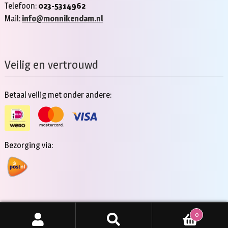
Telefoon:
023-5314962
Mail:
info@monnikendam.nl
Veilig en vertrouwd
Betaal veilig met onder andere:
Bezorging via:
0
Copyright 2026 - Jan Monnikendam
Zoeken
ZOEKEN