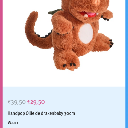
Oorspronkelijke
Huidige
€
39,50
€
29,50
prijs
prijs
Handpop Ollie de drakenbaby 30cm
was:
is:
W220