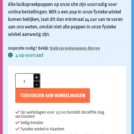
€39,50.
€29,50.
Alle buikspreekpoppen op onze site zijn voorradig voor
online bestellingen. Wilt u een pop in onze fysieke winkel
komen bekijken, laat dit dan minimaal 24 uur van te voren
aan ons weten, omdat niet alle poppen in onze fysieke
winkel aanwezig zijn.
Inspiratie nodig? Bekijk:
Buikspreekpoppen dieren
4 op voorraad
Handpop
30cm
Drakenbaby
TOEVOEGEN AAN WINKELWAGEN
Ollie
aantal
Op werkdagen voor 15:00 besteld dezelfde dag
verzonden!
Veilig betalen
Fysieke winkel in Haarlem