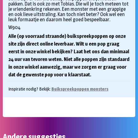
€39,50.
€34,00.
pakken. Dat is ook zo met Tobias. Die wil je toch meteen tot
je vriendenkring rekenen. Een monster met een grappige
en ook lieve uitstraling. Kan toch niet beter? Ook wel een
leuk formaatje en daarom heel goed bespeelbaar.
W904
Alle (op voorraad straande) buikspreekpoppen op onze
site zijn direct online leverbaar. Wilt u een pop graag
eerst in onze winkel bekijken? Laat het ons dan minimaal
24 uur van tevoren weten. Niet alle poppen zijn standaard
in onze winkel aanwezig, maar we zorgen er graag voor
dat de gewenste pop voor u klaarstaat.
Inspiratie nodig? Bekijk:
Buikspreekpoppen monsters
Andere suggesties…