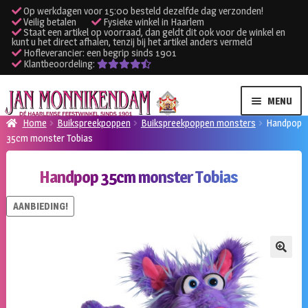
Op werkdagen voor 15:00 besteld dezelfde dag verzonden!
Veilig betalen
Fysieke winkel in Haarlem
Staat een artikel op voorraad, dan geldt dit ook voor de winkel en
kunt u het direct afhalen, tenzij bij het artikel anders vermeld
Hofleverancier: een begrip sinds 1901
Klantbeoordeling:
Ga
Ga
MENU
door
naar
Home
Buikspreekpoppen
Buikspreekpoppen monsters
Handpop
naar
de
35cm monster Tobias
SUBME
Verhuur kleding
navigatie
inhoud
UITVO
Handpop 35cm monster Tobias
SUBME
Verhuur apparatuur
UITVO
AANBIEDING!
Onze winkel
Klantenservice
🔍
Inloggen