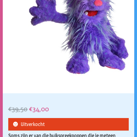
Oorspronkelijke
Huidige
€
39,50
€
34,00
prijs
prijs
Uitverkocht
was:
is:
Soms zijn er van die buikspreekpoppen die je meteen