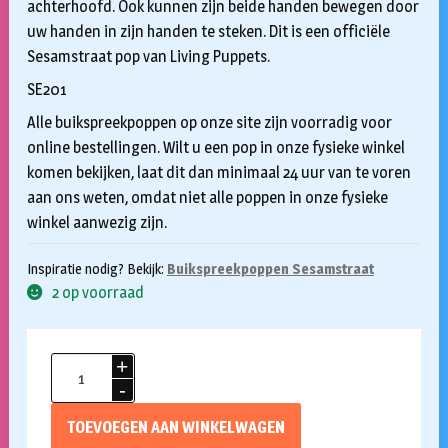
achterhoofd. Ook kunnen zijn beide handen bewegen door
uw handen in zijn handen te steken. Dit is een officiële
Sesamstraat pop van Living Puppets.
SE201
Alle buikspreekpoppen op onze site zijn voorradig voor
online bestellingen. Wilt u een pop in onze fysieke winkel
komen bekijken, laat dit dan minimaal 24 uur van te voren
aan ons weten, omdat niet alle poppen in onze fysieke
winkel aanwezig zijn.
Inspiratie nodig? Bekijk:
Buikspreekpoppen Sesamstraat
2 op voorraad
Handpop
45cm
Bert
TOEVOEGEN AAN WINKELWAGEN
uit