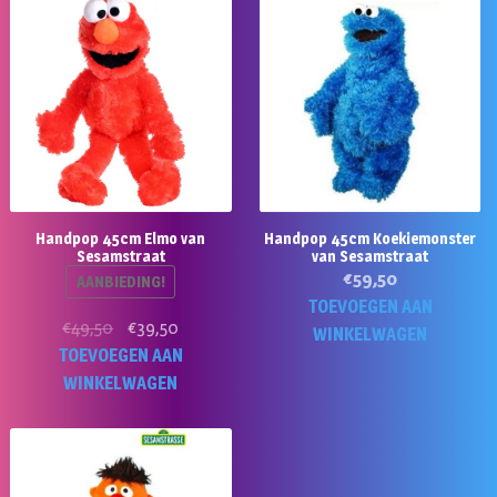
Handpop 45cm Elmo van
Handpop 45cm Koekiemonster
Sesamstraat
van Sesamstraat
€
59,50
AANBIEDING!
TOEVOEGEN AAN
Oorspronkelijke
Huidige
€
49,50
€
39,50
WINKELWAGEN
prijs
prijs
TOEVOEGEN AAN
was:
is:
WINKELWAGEN
€49,50.
€39,50.