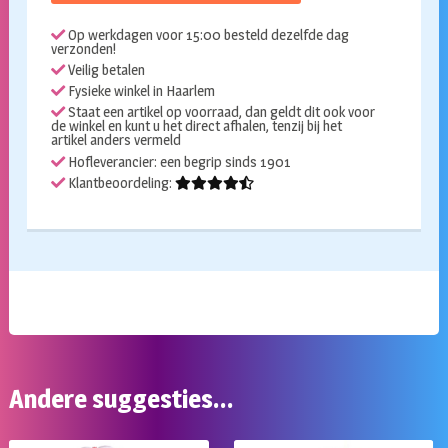
Sesamstraat
Op werkdagen voor 15:00 besteld dezelfde dag
aantal
verzonden!
Veilig betalen
Fysieke winkel in Haarlem
Staat een artikel op voorraad, dan geldt dit ook voor
de winkel en kunt u het direct afhalen, tenzij bij het
artikel anders vermeld
Hofleverancier: een begrip sinds 1901
Klantbeoordeling:
Andere suggesties…