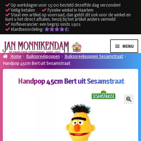
Op werkdagen voor 15:00 besteld dezelfde dag verzonden!
Veilig betalen
Fysieke winkel in Haarlem
Staat een artikel op voorraad, dan geldt dit ook voor de winkel en
kunt u het direct afhalen, tenzij bij het artikel anders vermeld
Hofleverancier: een begrip sinds 1901
Klantbeoordeling:
Ga
Ga
MENU
door
naar
Home
Buikspreekpoppen
Buikspreekpoppen Sesamstraat
naar
de
Handpop 45cm Bert uit Sesamstraat
SUBME
Verhuur kleding
navigatie
inhoud
UITVO
Handpop 45cm Bert uit Sesamstraat
SUBME
Verhuur apparatuur
UITVO
Onze winkel
🔍
Klantenservice
Inloggen