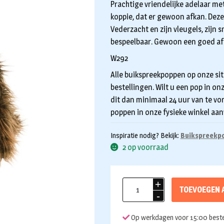
Prachtige vriendelijke adelaar met
koppie, dat er gewoon afkan. Deze 
Vederzacht en zijn vleugels, zijn s
bespeelbaar. Gewoon een goed afg
W292
Alle buikspreekpoppen op onze sit
bestellingen. Wilt u een pop in on
dit dan minimaal 24 uur van te vo
poppen in onze fysieke winkel aan
Inspiratie nodig? Bekijk:
Buikspreekpo
2 op voorraad
Handpop
TOEVOEGEN 
45cm
Heiko
Op werkdagen voor 15:00 beste
de