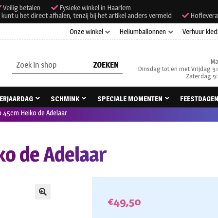
Veilig betalen
Fysieke winkel in Haarlem
unt u het direct afhalen, tenzij bij het artikel anders vermeld
Hoflevera
Onze winkel
Heliumballonnen
Verhuur kled
Ma
Zoeken
Dinsdag tot en met Vrijdag 9:
naar:
Zaterdag 9:
ERJAARDAG
SCHMINK
SPECIALE MOMENTEN
FEESTDAGE
 45cm Heiko de Adelaar
o de Adelaar
€
49,50
🔍