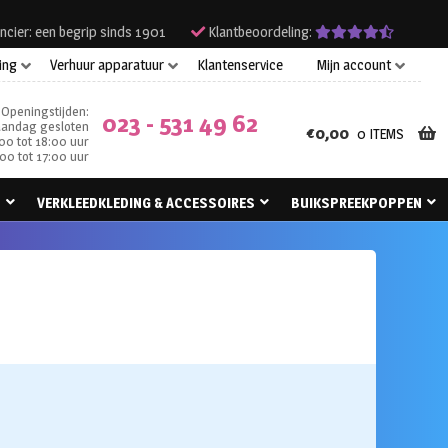
ncier: een begrip sinds 1901
Klantbeoordeling:
ing
Verhuur apparatuur
Klantenservice
Mijn account
Openingstijden:
023 - 531 49 62
andag gesloten
€
0,00
0 ITEMS
00 tot 18:00 uur
00 tot 17:00 uur
N
VERKLEEDKLEDING & ACCESSOIRES
BUIKSPREEKPOPPEN