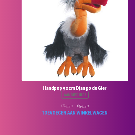
Handpop 50cm Django de Gier
AANBIEDING!
Oorspronkelijke
Huidige
€
64,50
€
54,50
prijs
prijs
TOEVOEGEN AAN WINKELWAGEN
was:
is:
€64,50.
€54,50.