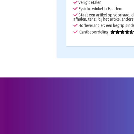
Veilig betalen
Adelaar
Fysieke winkel in Haarlem
aantal
Staat een artikel op voorraad, d
afhalen, tenzij bij het artikel ander
Hofleverancier: een begrip sin
Klantbeoordeling: