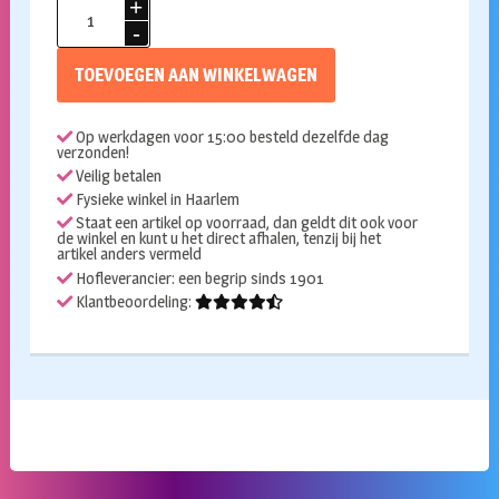
Handpop
45cm
Papegaai
TOEVOEGEN AAN WINKELWAGEN
in
blauw
Op werkdagen voor 15:00 besteld dezelfde dag
en
verzonden!
geel
Veilig betalen
aantal
Fysieke winkel in Haarlem
Staat een artikel op voorraad, dan geldt dit ook voor
de winkel en kunt u het direct afhalen, tenzij bij het
artikel anders vermeld
Hofleverancier: een begrip sinds 1901
Klantbeoordeling: