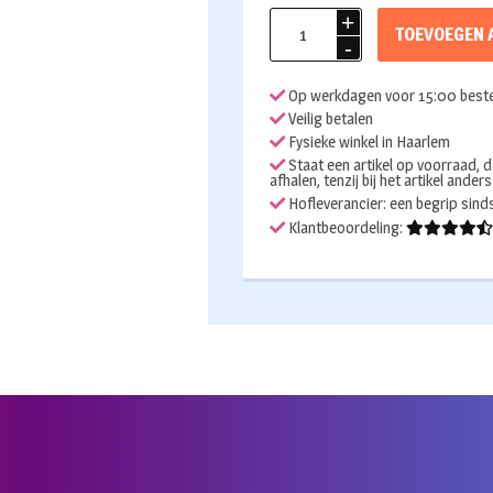
Handpop
TOEVOEGEN 
60cm
Hiro
Op werkdagen voor 15:00 beste
de
Veilig betalen
Haas
Fysieke winkel in Haarlem
aantal
Staat een artikel op voorraad, d
afhalen, tenzij bij het artikel ander
Hofleverancier: een begrip sin
Klantbeoordeling: