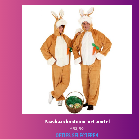
Paashaas kostuum met wortel
€
52,50
Dit
OPTIES SELECTEREN