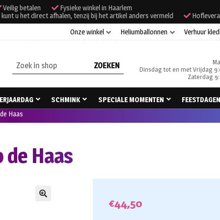
Veilig betalen
Fysieke winkel in Haarlem
unt u het direct afhalen, tenzij bij het artikel anders vermeld
Hoflevera
Onze winkel
Heliumballonnen
Verhuur kled
Ma
Zoeken
Dinsdag tot en met Vrijdag 9:
naar:
Zaterdag 9:
ERJAARDAG
SCHMINK
SPECIALE MOMENTEN
FEESTDAGE
de Haas
 de Haas
€
44,50
🔍