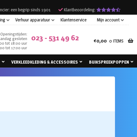
ncier: een begrip sinds 1901
Klantbeoordeling:
ing
Verhuur apparatuur
Klantenservice
Mijn account
Openingstijden:
023 - 531 49 62
andag gesloten
€
0,00
0 ITEMS
00 tot 18:00 uur
00 tot 17:00 uur
N
VERKLEEDKLEDING & ACCESSOIRES
BUIKSPREEKPOPPEN