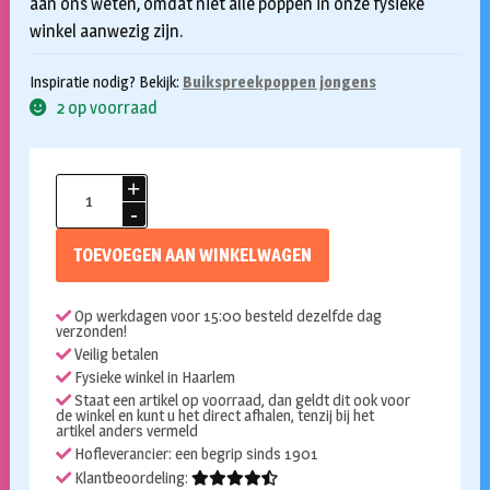
aan ons weten, omdat niet alle poppen in onze fysieke
winkel aanwezig zijn.
Inspiratie nodig? Bekijk:
Buikspreekpoppen jongens
2 op voorraad
Handpop
65cm
Gerrit
TOEVOEGEN AAN WINKELWAGEN
groen
aantal
Op werkdagen voor 15:00 besteld dezelfde dag
verzonden!
Veilig betalen
Fysieke winkel in Haarlem
Staat een artikel op voorraad, dan geldt dit ook voor
de winkel en kunt u het direct afhalen, tenzij bij het
artikel anders vermeld
Hofleverancier: een begrip sinds 1901
Klantbeoordeling: