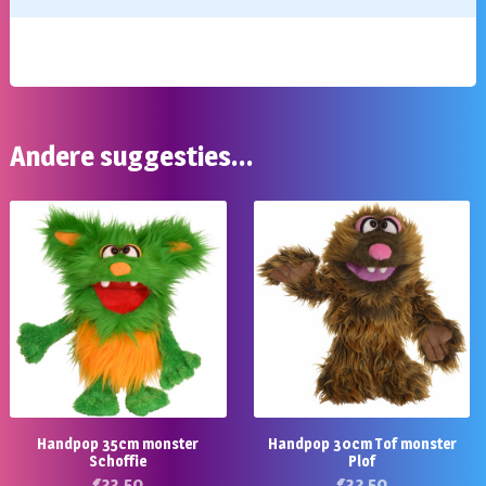
Andere suggesties…
Handpop 35cm monster
Handpop 30cm Tof monster
Schoffie
Plof
€
33,50
€
32,50