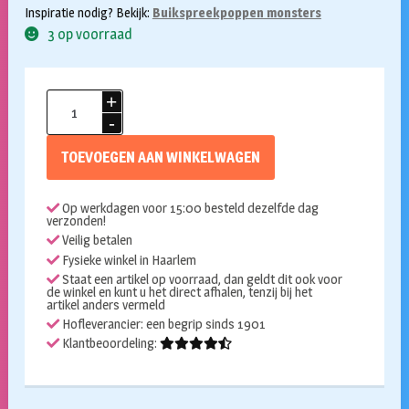
Inspiratie nodig? Bekijk:
Buikspreekpoppen monsters
3 op voorraad
Handpop
35cm
Schrikkemik
TOEVOEGEN AAN WINKELWAGEN
heeft
veel
Op werkdagen voor 15:00 besteld dezelfde dag
schik
verzonden!
aantal
Veilig betalen
Fysieke winkel in Haarlem
Staat een artikel op voorraad, dan geldt dit ook voor
de winkel en kunt u het direct afhalen, tenzij bij het
artikel anders vermeld
Hofleverancier: een begrip sinds 1901
Klantbeoordeling: