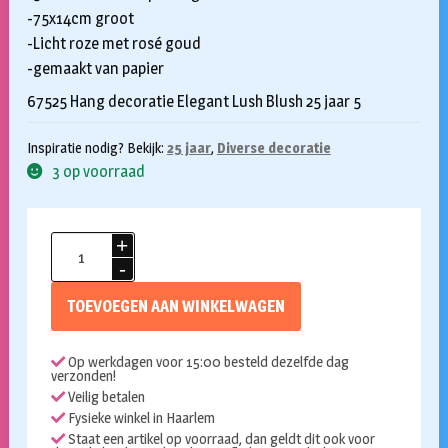
-75x14cm groot
-Licht roze met rosé goud
-gemaakt van papier
67525 Hang decoratie Elegant Lush Blush 25 jaar 5
Inspiratie nodig? Bekijk:
25 jaar
,
Diverse decoratie
3 op voorraad
Hangdecoratie
Elegant
Lush
TOEVOEGEN AAN WINKELWAGEN
Blush
25
Op werkdagen voor 15:00 besteld dezelfde dag
jaar
verzonden!
5st
Veilig betalen
aantal
Fysieke winkel in Haarlem
Staat een artikel op voorraad, dan geldt dit ook voor