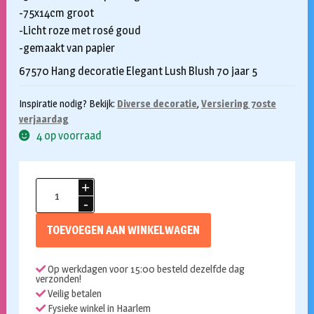
-75x14cm groot
-Licht roze met rosé goud
-gemaakt van papier
67570 Hang decoratie Elegant Lush Blush 70 jaar 5
Inspiratie nodig? Bekijk:
Diverse decoratie
,
Versiering 70ste
verjaardag
4 op voorraad
Hangdecoratie
Elegant
Lush
TOEVOEGEN AAN WINKELWAGEN
Blush
70
Op werkdagen voor 15:00 besteld dezelfde dag
jaar
verzonden!
5st
Veilig betalen
aantal
Fysieke winkel in Haarlem