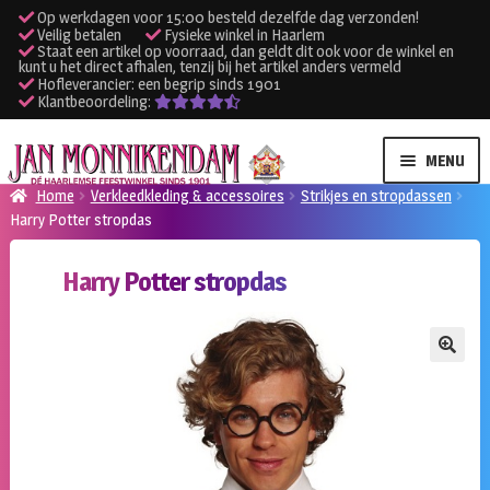
Op werkdagen voor 15:00 besteld dezelfde dag verzonden!
Veilig betalen
Fysieke winkel in Haarlem
Staat een artikel op voorraad, dan geldt dit ook voor de winkel en
kunt u het direct afhalen, tenzij bij het artikel anders vermeld
Hofleverancier: een begrip sinds 1901
Klantbeoordeling:
Ga
Ga
MENU
door
naar
Home
Verkleedkleding & accessoires
Strikjes en stropdassen
naar
de
Harry Potter stropdas
SUBME
Verhuur kleding
navigatie
inhoud
UITVO
Harry Potter stropdas
SUBME
Verhuur apparatuur
UITVO
Onze winkel
🔍
Klantenservice
Inloggen