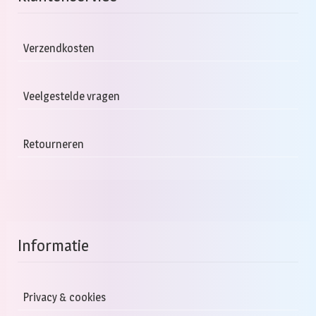
D
op
k
Verzendkosten
g
w
Veelgestelde vragen
o
d
pr
Retourneren
Informatie
Privacy & cookies