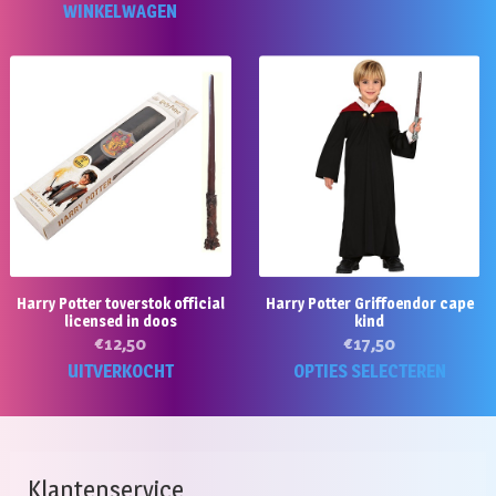
WINKELWAGEN
Harry Potter toverstok official
Harry Potter Griffoendor cape
licensed in doos
kind
€
12,50
€
17,50
Di
UITVERKOCHT
OPTIES SELECTEREN
p
he
m
va
Klantenservice