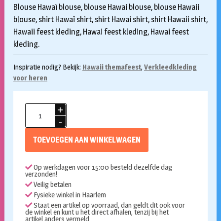
Blouse Hawaï blouse, blouse Hawai blouse, blouse Hawaii
blouse, shirt Hawaï shirt, shirt Hawai shirt, shirt Hawaii shirt,
Hawaii feest kleding, Hawai feest kleding, Hawai feest
kleding.
Inspiratie nodig? Bekijk:
Hawaii themafeest
,
Verkleedkleding
voor heren
Hawaii
blouse
Paradise
TOEVOEGEN AAN WINKELWAGEN
M
aantal
Op werkdagen voor 15:00 besteld dezelfde dag
verzonden!
Veilig betalen
Fysieke winkel in Haarlem
Staat een artikel op voorraad, dan geldt dit ook voor
de winkel en kunt u het direct afhalen, tenzij bij het
artikel anders vermeld