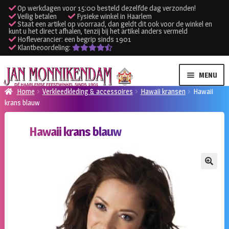
Op werkdagen voor 15:00 besteld dezelfde dag verzonden!
Veilig betalen
Fysieke winkel in Haarlem
Staat een artikel op voorraad, dan geldt dit ook voor de winkel en
kunt u het direct afhalen, tenzij bij het artikel anders vermeld
Hofleverancier: een begrip sinds 1901
Klantbeoordeling:
Ga
Ga
MENU
door
naar
Home
Verkleedkleding & accessoires
Hawaii kransen
Hawaii
naar
de
krans blauw
SUBME
Verhuur kleding
navigatie
inhoud
UITVO
Hawaii krans blauw
SUBME
Verhuur apparatuur
UITVO
Onze winkel
🔍
Klantenservice
Inloggen