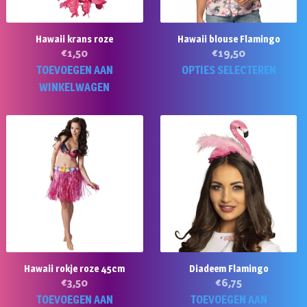
Hawaii krans roze
Hawaii blouse Flamingo
€
1,50
€
19,50
Di
TOEVOEGEN AAN
OPTIES SELECTEREN
p
WINKELWAGEN
he
m
va
D
op
k
g
w
o
d
Hawaii rokje roze 45cm
Diadeem Flamingo
pr
€
3,50
€
6,75
TOEVOEGEN AAN
TOEVOEGEN AAN