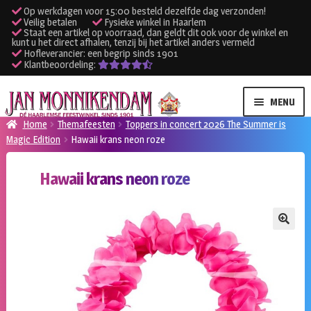
Op werkdagen voor 15:00 besteld dezelfde dag verzonden!
Veilig betalen
Fysieke winkel in Haarlem
Staat een artikel op voorraad, dan geldt dit ook voor de winkel en
kunt u het direct afhalen, tenzij bij het artikel anders vermeld
Hofleverancier: een begrip sinds 1901
Klantbeoordeling:
Ga
Ga
MENU
door
naar
Home
Themafeesten
Toppers in concert 2026 The Summer is
naar
de
Magic Edition
Hawaii krans neon roze
SUBME
Verhuur kleding
navigatie
inhoud
UITVO
Hawaii krans neon roze
SUBME
Verhuur apparatuur
UITVO
Onze winkel
🔍
Klantenservice
Inloggen