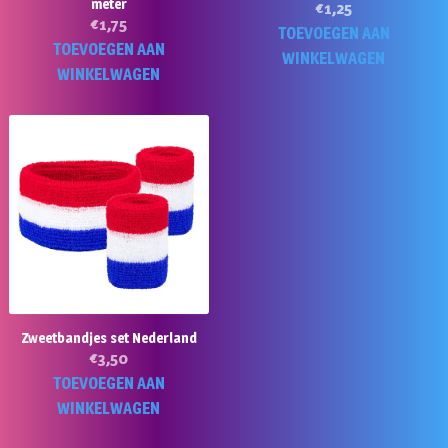
meter
€
1,25
€
1,75
TOEVOEGEN AAN
TOEVOEGEN AAN
WINKELWAGEN
WINKELWAGEN
Zweetbandjes set Nederland
€
3,50
TOEVOEGEN AAN
WINKELWAGEN