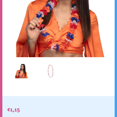
€
1,15