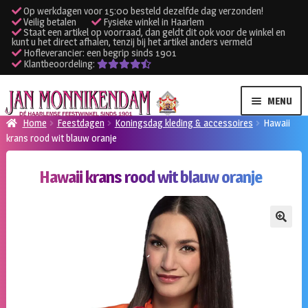
Op werkdagen voor 15:00 besteld dezelfde dag verzonden!
Veilig betalen
Fysieke winkel in Haarlem
Staat een artikel op voorraad, dan geldt dit ook voor de winkel en
kunt u het direct afhalen, tenzij bij het artikel anders vermeld
Hofleverancier: een begrip sinds 1901
Klantbeoordeling:
Ga
Ga
MENU
door
naar
Home
Feestdagen
Koningsdag kleding & accessoires
Hawaii
naar
de
krans rood wit blauw oranje
SUBME
Verhuur kleding
navigatie
inhoud
UITVO
Hawaii krans rood wit blauw oranje
SUBME
Verhuur apparatuur
UITVO
Onze winkel
🔍
Klantenservice
Inloggen