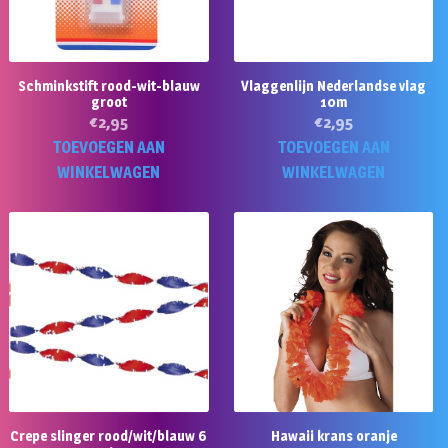
Schminkstift rood-wit-blauw
Vlaggenlijn Nederlandse vlag
groot
10m
€
2,95
€
2,95
TOEVOEGEN AAN
TOEVOEGEN AAN
WINKELWAGEN
WINKELWAGEN
Crepe slinger rood/wit/blauw 6
Hawaii krans oranje