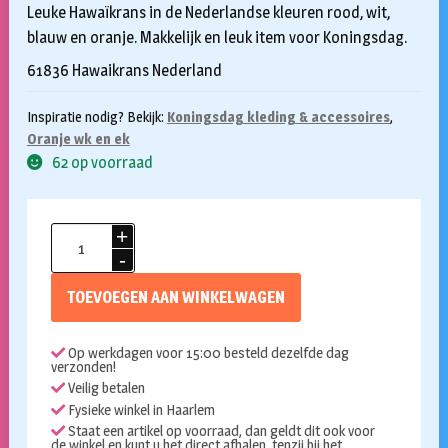
Leuke Hawaïkrans in de Nederlandse kleuren rood, wit,
blauw en oranje. Makkelijk en leuk item voor Koningsdag.
61836 Hawaikrans Nederland
Inspiratie nodig? Bekijk:
Koningsdag kleding & accessoires
,
Oranje wk en ek
62 op voorraad
Hawaii
krans
rood
TOEVOEGEN AAN WINKELWAGEN
wit
blauw
Op werkdagen voor 15:00 besteld dezelfde dag
oranje
verzonden!
aantal
Veilig betalen
Fysieke winkel in Haarlem
Staat een artikel op voorraad, dan geldt dit ook voor
de winkel en kunt u het direct afhalen, tenzij bij het