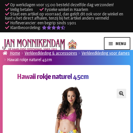
Op werkdagen voor 15:00 besteld dezelfde dag verzonden!
Veilig betalen
Fysieke winkel in Haarlem
Staat een artikel op voorraad, dan geldt dit ook voor de winkel en
kunt u het direct afhalen, tenzij bij het artikel anders vermeld
Hofleverancier: een begrip sinds 1901
Klantbeoordeling:
Ga
Ga
MENU
door
naar
Home
Verkleedkleding & accessoires
Verkleedkleding voor dames
naar
de
Hawaii rokje naturel 45cm
SUBME
Verhuur kleding
navigatie
inhoud
UITVO
Hawaii rokje naturel 45cm
SUBME
Verhuur apparatuur
UITVO
Onze winkel
🔍
Klantenservice
Inloggen