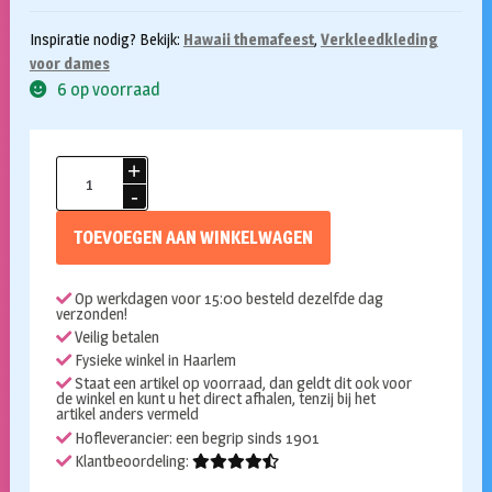
Inspiratie nodig? Bekijk:
Hawaii themafeest
,
Verkleedkleding
voor dames
6 op voorraad
Hawaii
rokje
naturel
TOEVOEGEN AAN WINKELWAGEN
45cm
aantal
Op werkdagen voor 15:00 besteld dezelfde dag
verzonden!
Veilig betalen
Fysieke winkel in Haarlem
Staat een artikel op voorraad, dan geldt dit ook voor
de winkel en kunt u het direct afhalen, tenzij bij het
artikel anders vermeld
Hofleverancier: een begrip sinds 1901
Klantbeoordeling: