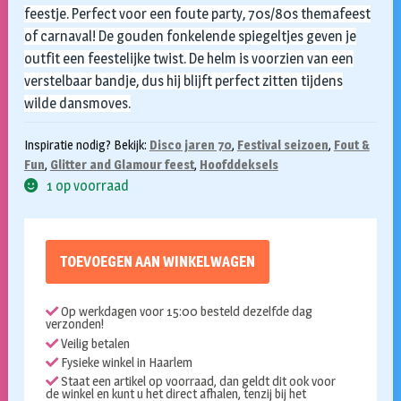
feestje. Perfect voor een foute party, 70s/80s themafeest
of carnaval! De gouden fonkelende spiegeltjes geven je
outfit een feestelijke twist. De helm is voorzien van een
verstelbaar bandje, dus hij blijft perfect zitten tijdens
wilde dansmoves.
Inspiratie nodig? Bekijk:
Disco jaren 70
,
Festival seizoen
,
Fout &
Fun
,
Glitter and Glamour feest
,
Hoofddeksels
1 op voorraad
TOEVOEGEN AAN WINKELWAGEN
Op werkdagen voor 15:00 besteld dezelfde dag
verzonden!
Veilig betalen
Fysieke winkel in Haarlem
Staat een artikel op voorraad, dan geldt dit ook voor
de winkel en kunt u het direct afhalen, tenzij bij het