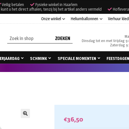
Veilig betalen
Fysieke winkel in Haarlem
unt u het direct afhalen, tenzij bij het artikel anders vermeld
Hoflevera
Onze winkel
Heliumballonnen
Verhuur kled
Ma
Zoeken
Dinsdag tot en met Vrijdag 9:
naar:
Zaterdag 9:
ERJAARDAG
SCHMINK
SPECIALE MOMENTEN
FEESTDAGE
€
36,50
🔍