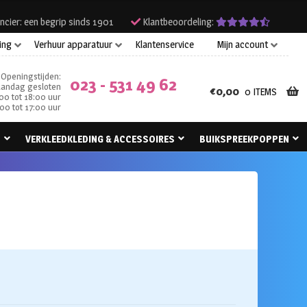
ncier: een begrip sinds 1901
Klantbeoordeling:
ing
Verhuur apparatuur
Klantenservice
Mijn account
Openingstijden:
023 - 531 49 62
andag gesloten
€
0,00
0 ITEMS
00 tot 18:00 uur
00 tot 17:00 uur
N
VERKLEEDKLEDING & ACCESSOIRES
BUIKSPREEKPOPPEN