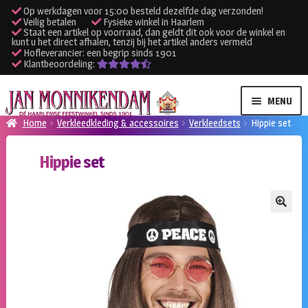
Op werkdagen voor 15:00 besteld dezelfde dag verzonden!
Veilig betalen
Fysieke winkel in Haarlem
Staat een artikel op voorraad, dan geldt dit ook voor de winkel en
kunt u het direct afhalen, tenzij bij het artikel anders vermeld
Hofleverancier: een begrip sinds 1901
Klantbeoordeling:
Ga
Ga
MENU
door
naar
Home
Verkleedkleding & accessoires
Verkleedsets
Hippie set
naar
de
SUBME
Verhuur kleding
navigatie
inhoud
Hippie set
UITVO
SUBME
Verhuur apparatuur
UITVO
Onze winkel
🔍
Klantenservice
Inloggen