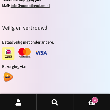
Mail:
info@monnikendam.nl
Veilig en vertrouwd
Betaal veilig met onder andere:
Bezorging via:
0
Copyright 2026 - Jan Monnikendam
Zoeken
ZOEKEN