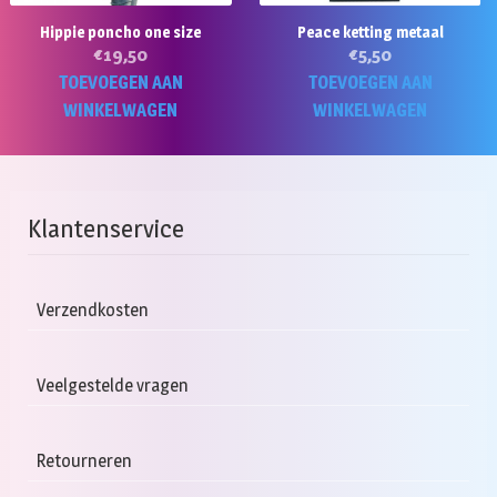
Hippie poncho one size
Peace ketting metaal
€
19,50
€
5,50
TOEVOEGEN AAN
TOEVOEGEN AAN
WINKELWAGEN
WINKELWAGEN
Klantenservice
Verzendkosten
Veelgestelde vragen
Retourneren