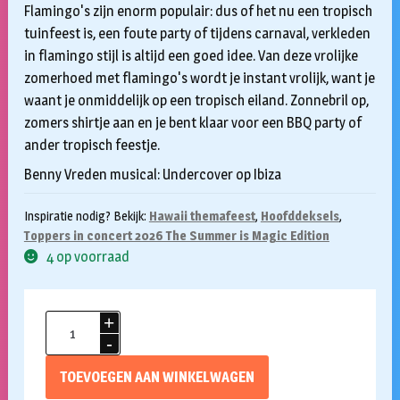
Flamingo's zijn enorm populair: dus of het nu een tropisch
tuinfeest is, een foute party of tijdens carnaval, verkleden
in flamingo stijl is altijd een goed idee. Van deze vrolijke
zomerhoed met flamingo's wordt je instant vrolijk, want je
waant je onmiddelijk op een tropisch eiland. Zonnebril op,
zomers shirtje aan en je bent klaar voor een BBQ party of
ander tropisch feestje.
Benny Vreden musical: Undercover op Ibiza
Inspiratie nodig? Bekijk:
Hawaii themafeest
,
Hoofddeksels
,
Toppers in concert 2026 The Summer is Magic Edition
4 op voorraad
Hoed
Sparkling
Flamingos
TOEVOEGEN AAN WINKELWAGEN
aantal