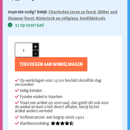
Inspiratie nodig? Bekijk:
Charleston jaren 20 feest
,
Glitter and
Glamour feest
,
Historisch en religieus
,
Hoofddeksels
11 op voorraad
Hoge
hoed
satijn
TOEVOEGEN AAN WINKELWAGEN
zwart
aantal
Op werkdagen voor 15:00 besteld dezelfde dag
verzonden!
Veilig betalen
Fysieke winkel in Haarlem
Staat een artikel op voorraad, dan geldt dit ook voor
de winkel en kunt u het direct afhalen, tenzij bij het
artikel anders vermeld
Hofleverancier: een begrip sinds 1901
Klantbeoordeling: