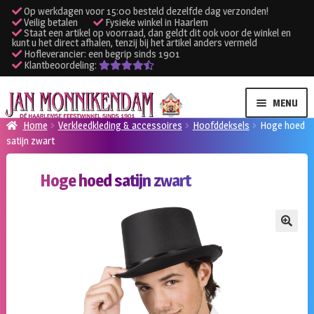
Op werkdagen voor 15:00 besteld dezelfde dag verzonden!
Veilig betalen
Fysieke winkel in Haarlem
Staat een artikel op voorraad, dan geldt dit ook voor de winkel en
kunt u het direct afhalen, tenzij bij het artikel anders vermeld
Hofleverancier: een begrip sinds 1901
Klantbeoordeling:
Ga
Ga
MENU
door
naar
Home
Verkleedkleding & accessoires
Hoofddeksels
Hoge hoed
naar
de
satijn zwart
SUBME
Verhuur kleding
navigatie
inhoud
UITVO
Hoge hoed satijn zwart
SUBME
Verhuur apparatuur
UITVO
Onze winkel
🔍
Klantenservice
Inloggen