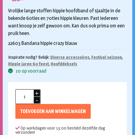
Vrolijke lange stoffen hippie hoofdband of sjaaltje in de
bekende 60ties en 70ties hippie kleuren. Past iedereen
want knoop je zelf gewoon om. Kan dus ook prima om een
pruik heen.
22603 Bandana hippie crazy blauw
Inspiratie nodig? Bekijk:
Diverse accessoires
,
Festival seizoen
,
Hippie jaren 60 feest
,
Hoofddeksels
10 op voorraad
Hoofdband
hippie
crazy
TOEVOEGEN AAN WINKELWAGEN
blauw
aantal
Op werkdagen voor 15:00 besteld dezelfde dag
verzonden!