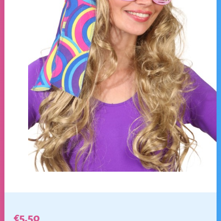
€
5,50