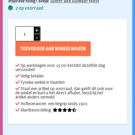
Inspiratie nodig? Bekijk:
Glitter and Glamour feest
2 op voorraad
Hotpants
pailletten
goud
TOEVOEGEN AAN WINKELWAGEN
aantal
Op werkdagen voor 15:00 besteld dezelfde dag
verzonden!
Veilig betalen
Fysieke winkel in Haarlem
Staat een artikel op voorraad, dan geldt dit ook voor
de winkel en kunt u het direct afhalen, tenzij bij het
artikel anders vermeld
Hofleverancier: een begrip sinds 1901
Klantbeoordeling: