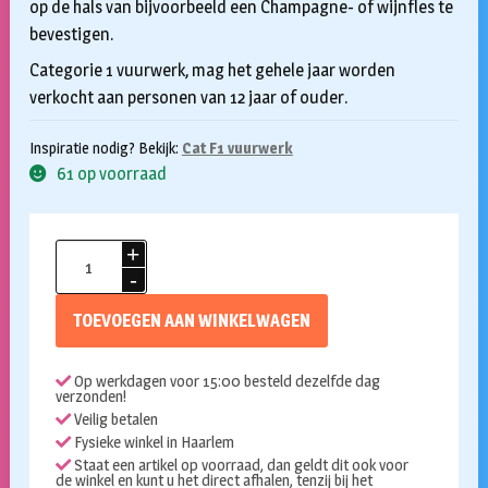
op de hals van bijvoorbeeld een Champagne- of wijnfles te
bevestigen.
Categorie 1 vuurwerk, mag het gehele jaar worden
verkocht aan personen van 12 jaar of ouder.
Inspiratie nodig? Bekijk:
Cat F1 vuurwerk
61 op voorraad
IJsfontein
met
fles
TOEVOEGEN AAN WINKELWAGEN
clip
Cat
Op werkdagen voor 15:00 besteld dezelfde dag
F1
verzonden!
aantal
Veilig betalen
Fysieke winkel in Haarlem
Staat een artikel op voorraad, dan geldt dit ook voor
de winkel en kunt u het direct afhalen, tenzij bij het