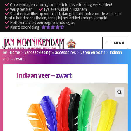
Op werkdagen voor 15:00 besteld dezelfde dag verzonden!
Veilig betalen
Fysieke winkel in Haarlem
Staat een artikel op voorraad, dan geldt dit ook voor de winkel en
kunt u het direct afhalen, tenzij bij het artikel anders vermeld
Hofleverancier: een begrip sinds 1901
Klantbeoordeling:
Ga
Ga
MENU
door
naar
Home
Verkleedkleding & accessoires
Veren en boa’s
Indiaan
naar
de
veer – zwart
SUBME
Verhuur kleding
navigatie
inhoud
UITVO
Indiaan veer – zwart
SUBME
Verhuur apparatuur
UITVO
Onze winkel
🔍
Klantenservice
Inloggen