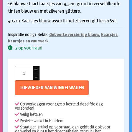
16 blauwe taartkaarsjes van 9,5cm groot in verschillende
tinten blauw en met zilveren glitters.
40301 Kaarsjes blauw assorti met zilveren glitters 16st
Inspiratie nodig? Bekijk:
Geboorte versiering blauw
,
Kaarsjes
,
Kaarsjes en vuurwerk
2 op voorraad
Kaarsjes
blauw
met
TOEVOEGEN AAN WINKELWAGEN
glitters
16st
Op werkdagen voor 15:00 besteld dezelfde dag
aantal
verzonden!
Veilig betalen
Fysieke winkel in Haarlem
Staat een artikel op voorraad, dan geldt dit ook voor
de winkel en kunt u het direct afhalen, tenzij bij het