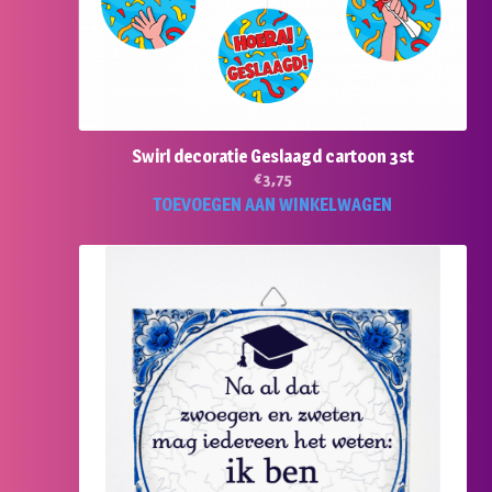
Swirl decoratie Geslaagd cartoon 3st
€
3,75
TOEVOEGEN AAN WINKELWAGEN