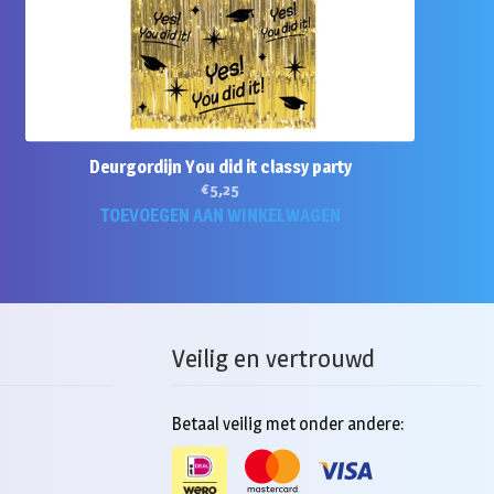
Deurgordijn You did it classy party
€
5,25
TOEVOEGEN AAN WINKELWAGEN
Veilig en vertrouwd
Betaal veilig met onder andere: