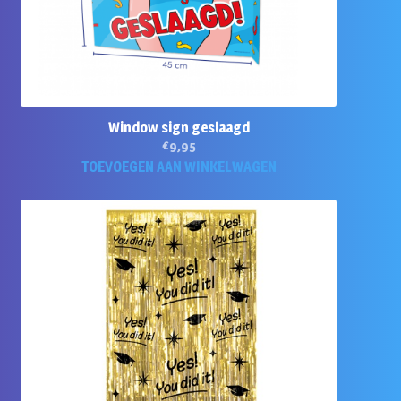
Window sign geslaagd
€
9,95
TOEVOEGEN AAN WINKELWAGEN