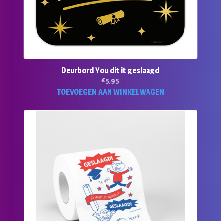
Deurbord You dit it geslaagd
€
5,95
TOEVOEGEN AAN WINKELWAGEN