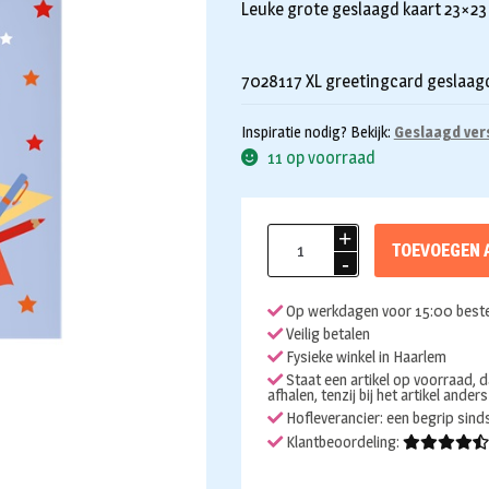
Leuke grote geslaagd kaart 23×2
7028117 XL greetingcard geslaag
Inspiratie nodig? Bekijk:
Geslaagd ver
11 op voorraad
Kaart
TOEVOEGEN 
geslaagd
XL
Op werkdagen voor 15:00 beste
aantal
Veilig betalen
Fysieke winkel in Haarlem
Staat een artikel op voorraad, d
afhalen, tenzij bij het artikel ander
Hofleverancier: een begrip sin
Klantbeoordeling: