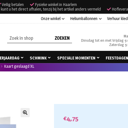
Veilig betalen
Fysieke winkel in Haarlem
unt u het direct afhalen, tenzij bij het artikel anders vermeld
Hoflevera
Onze winkel
Heliumballonnen
Verhuur kled
Ma
Zoeken
Dinsdag tot en met Vrijdag 9:
naar:
Zaterdag 9:
ERJAARDAG
SCHMINK
SPECIALE MOMENTEN
FEESTDAGE
Kaart geslaagd XL
€
4,75
🔍