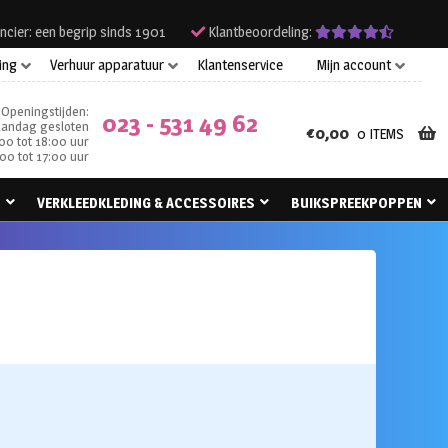
ncier: een begrip sinds 1901
Klantbeoordeling:
ing
Verhuur apparatuur
Klantenservice
Mijn account
Openingstijden:
023 - 531 49 62
andag gesloten
€
0,00
0 ITEMS
00 tot 18:00 uur
00 tot 17:00 uur
N
VERKLEEDKLEDING & ACCESSOIRES
BUIKSPREEKPOPPEN