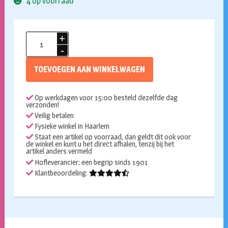
4 op voorraad
Kaart
met
cijferballon
TOEVOEGEN AAN WINKELWAGEN
4
jaar
Op werkdagen voor 15:00 besteld dezelfde dag
aantal
verzonden!
Veilig betalen
Fysieke winkel in Haarlem
Staat een artikel op voorraad, dan geldt dit ook voor
de winkel en kunt u het direct afhalen, tenzij bij het
artikel anders vermeld
Hofleverancier: een begrip sinds 1901
Klantbeoordeling: