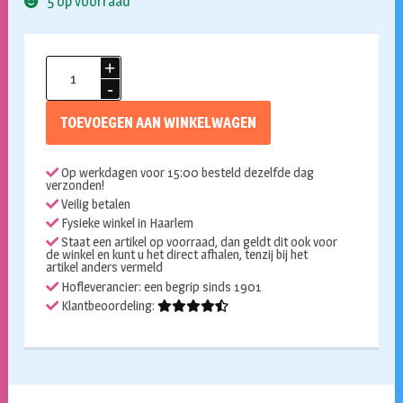
5 op voorraad
kaart
met
cijferballon
TOEVOEGEN AAN WINKELWAGEN
49
jaar
Op werkdagen voor 15:00 besteld dezelfde dag
aantal
verzonden!
Veilig betalen
Fysieke winkel in Haarlem
Staat een artikel op voorraad, dan geldt dit ook voor
de winkel en kunt u het direct afhalen, tenzij bij het
artikel anders vermeld
Hofleverancier: een begrip sinds 1901
Klantbeoordeling: